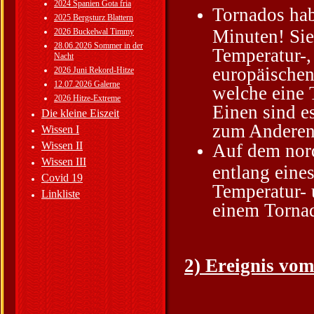
2024 Spanien Gota fria
Tornados ha
2025 Bergsturz Blattern
Minuten! Sie
2026 Buckelwal Timmy
28.06.2026 Sommer in der
Temperatur-,
Nacht
europäischen
2026 Juni Rekord-Hitze
12.07.2026 Galerne
welche eine 
2026 Hitze-Extreme
Einen sind e
Die kleine Eiszeit
zum Anderen 
Wissen I
Wissen II
Auf dem nor
Wissen III
entlang eine
Covid 19
Temperatur-
Linkliste
einem Torna
2) Ereignis vom