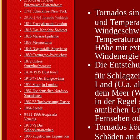
1708/09 & 1739/40
Europäische Extremfröste
Tornados sin
1741 Schockfrost New York
29.06.1764 Tornado Woldegk
und Temperat
1814 Frostjahrmarkt London
Windgeschwin
1816 Das Jahr ohne Sommer
1826 Malaria-Epidemie
Temperaturun
1833 Meteorsturm
Höhe mit ext
1848 Niagarafälle Superfrost
Windenergie 
1859 Carrington-Polarlichter
1872 Ostsee
Die Entstehu
Sturmhochwasser
14.04.1935 Dust bowl
für Schlagze
1946/47 Der Hungerwinter
Land (U.a. a
1952 Smog in London
dem Meer (Wa
1962 Die deutschen Nordsee-
Sturmfluten
in der Regel
1962/63 Totalvereisung Ostsee
amtlichen Un
1964 Seebär
04.11.1966 Acqua alta
Fernsehen od
Venedig
Tornados kön
1978/79 Die
Schneekatastrophen
Schäden an d
1985 Zugefrorene Lagune von