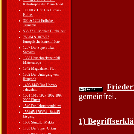
Katastrophe der Menschheit
11.000 v. Chr. Der Clovis-
Komet
365 & 1755 Erdbeben
Tsunamis
536/37 18 Monate Dunkelheit
763/64 & 1076/77
Europäische Extremfröste
1257 Der Supervulkan
Samalas
1338 Heuschreckeneinfall
Mitteleuropa
1342 Magdalenen-Flut
1362 Der Untergang von
Rungholt
Frieder
1430-1440 Das Horror-
Jahrzehnt
gemeinfrei.
1501 1613 1927 1962 1997
2002 Fluten
1540 Die Jahrtausenddürre
1564/65 1783/84 1844/45
Eisgang
1) Begriffserkl
1630 Sturzflut Mekka
1703 Der Super-Orkan