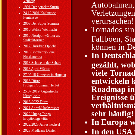
Venedig
Autobahnen, 
1991 Der perfekte Sturm
Verletzungen
24.12.2001 Kaltluftsee
Funtensee
verursachen!
2003 Der Super-Sommer
Tornados sin
2010 Weisse Weihnacht
2015 Nordpol wärmer als
Fallböen, St
Südkalifornien
können in De
2017 Hurrikan Ophelia
2018 Bombenzyklone
In Deutschl
Nordamerika
gezählt, wob
2018 Schnee in der Sahara
2018 April-Wärme
viele Torna
27.05.18 Unwetter in Hungen
entwickeln 
2018 Dürre
Frühjahr/Sommer/Herbst
Roadmap in D
25.07.2019: Gigantische
Ereignisse 
Hitzeglocke
2018-2022 Dürre
verhältnism
2021 Ahrtal-Hochwasser
sehr häufig!
2022 Hunga Tonga
Eruptionsgewitter
In Europa we
2022/2023 Jahreswechsel
In den USA w
2023 Medicane Daniel