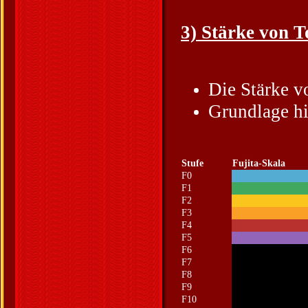
3) Stärke von 
Die Stärke v
Grundlage hi
Stufe
Fujita-Skala
F0
F1
F2
F3
F4
F5
F6
F7
F8
F9
F10