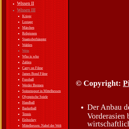
Wissen II
Wissen III
Kriege
Lostage
Märchen
Religionen
Staatsoberhäupter
Wahlen
Wein
Who is who
Zahlen
Carry on Filme
James Bond Filme
Fussball
© Copyright:
P
Werder Bremen
Spitzensport in Mittelhessen
Olympische Spiele
Handball
Der Anbau de
Basketball
Vorderasien b
Tennis
Eishockey
wirtschaftlic
Mittelhessen: Nabel der Welt