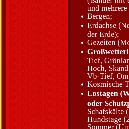
und mehrere
Bergen;
Erdachse (N
der Erde);
Gezeiten (Mo
Großwetter
Tief, Grönla
Hoch, Skand
Vb-Tief, Om
Kosmische T
Lostagen (We
oder Schutz
Schafskälte (
Hundstage (2
Sommer (Um 