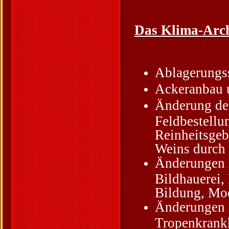
Das Klima-Arch
Ablagerungss
Ackeranbau u
Änderung de
Feldbestellu
Reinheitsgeb
Weins durch 
Änderungen i
Bildhauerei,
Bildung, Mod
Änderungen i
Tropenkrankh