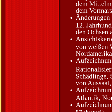
dem Mittelme
dem Vormarsc
Änderungen i
12. Jahrhund
den Ochsen a
Ansichtskart
von weißen 
Nordamerika 
Aufzeichnung
Rationalisier
Schädlinge, S
von Aussaat,
Aufzeichnung
Atlantik, No
Aufzeichnun