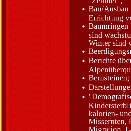
"Zehnter";
Bau/Ausbau 
Errichtung v
Baumringen (
sind wachstu
Winter sind
Beerdigungsr
Berichte übe
Alpenüberque
Bernsteinen;
Darstellunge
"Demografis
Kindersterbl
kalorien- un
Missernten,
Migration, L