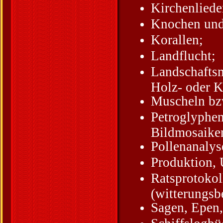
Kirchenliede
Knochen und
Korallen;
Landflucht;
Landschaftsm
Holz- oder K
Muscheln bz
Petroglyphen
Bildmosaiken
Pollenanalys
Produktion, 
Ratsprotokol
(witterungs
Sagen, Epen