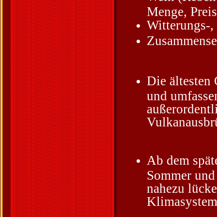
Menge, Preise
Witterungs-,
Zusammensetz
Die ältesten
und umfasse
außerordentl
Vulkanausbr
Ab dem späte
Sommer und W
nahezu lücke
Klimasystem