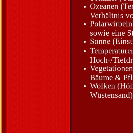
Ozeanen (Tem
Verhältnis v
Polarwirbeln
sowie eine S
Sonne (Einst
Temperaturen
Hoch-/Tiefdr
Vegetatione
Bäume & Pfla
Wolken (Höhe
Wüstensand)