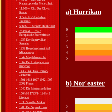
Katastrophe der Menschheit
11.000 v. Chr. Der Clovis-
a) Hurrikan
Komet
365 & 1755 Erdbeben
Tsunamis
536/37 18 Monate Dunkelheit
0
763/64 & 1076/77
Europäische Extremfröste
1
1257 Der Supervulkan
2
Samalas
3
1338 Heuschreckeneinfall
Mitteleuropa
4
1342 Magdalenen-Flut
5
1362 Der Untergang von
Rungholt
1430-1440 Das Horror-
Jahrzehnt
1501 1613 1927 1962 1997
b) Nor´easter
2002 Fluten
1540 Die Jahrtausenddürre
1564/65 1783/84 1844/45
Eisgang
1
1630 Sturzflut Mekka
2
1703 Der Super-Orkan