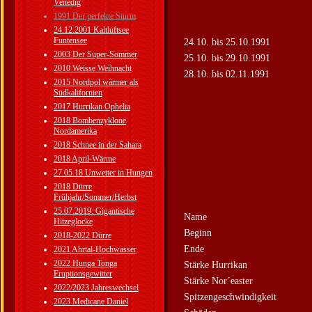
Venedig
1991 Der perfekte Sturm
24.12.2001 Kaltluftsee
Funtensee
24.10. bis 25.10.1991
2003 Der Super-Sommer
25.10. bis 29.10.1991
2010 Weisse Weihnacht
28.10. bis 02.11.1991
2015 Nordpol wärmer als
Südkalifornien
2017 Hurrikan Ophelia
2018 Bombenzyklone
Nordamerika
2018 Schnee in der Sahara
2018 April-Wärme
27.05.18 Unwetter in Hungen
2018 Dürre
Frühjahr/Sommer/Herbst
25.07.2019: Gigantische
Name
Hitzeglocke
Beginn
2018-2022 Dürre
Ende
2021 Ahrtal-Hochwasser
2022 Hunga Tonga
Stärke Hurrikan
Eruptionsgewitter
Stärke Nor´easter
2022/2023 Jahreswechsel
Spitzengeschwindigkeit
2023 Medicane Daniel