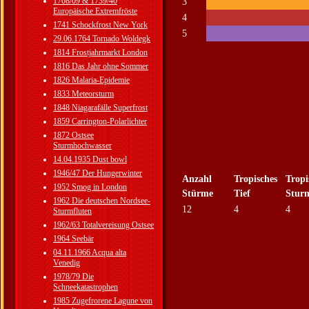
1708/09 & 1739/40
3
Europäische Extremfröste
4
1741 Schockfrost New York
5
29.06.1764 Tornado Woldegk
1814 Frostjahrmarkt London
1816 Das Jahr ohne Sommer
1826 Malaria-Epidemie
1833 Meteorsturm
1848 Niagarafälle Superfrost
1859 Carrington-Polarlichter
1872 Ostsee
Sturmhochwasser
14.04.1935 Dust bowl
1946/47 Der Hungerwinter
Anzahl
Tropisches
Tropi
1952 Smog in London
Stürme
Tief
Stur
1962 Die deutschen Nordsee-
12
4
4
Sturmfluten
1962/63 Totalvereisung Ostsee
1964 Seebär
04.11.1966 Acqua alta
Venedig
1978/79 Die
Schneekatastrophen
1985 Zugefrorene Lagune von