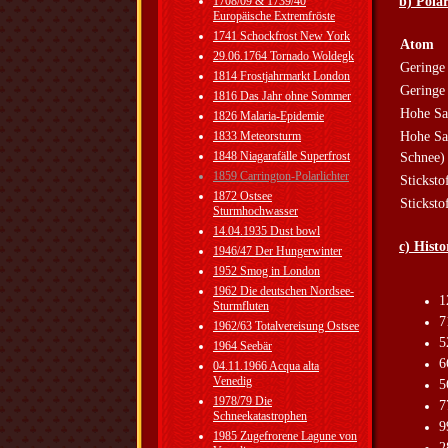
b) Polar
1708/09 & 1739/40
Europäische Extremfröste
1741 Schockfrost New York
Atom
29.06.1764 Tornado Woldegk
Geringe
1814 Frostjahrmarkt London
Geringe
1816 Das Jahr ohne Sommer
Hohe Sa
1826 Malaria-Epidemie
Hohe Sa
1833 Meteorsturm
1848 Niagarafälle Superfrost
Schnee)
1859 Carrington-Polarlichter
Sticksto
1872 Ostsee
Sticksto
Sturmhochwasser
14.04.1935 Dust bowl
c) Hist
1946/47 Der Hungerwinter
1952 Smog in London
1962 Die deutschen Nordsee-
1
Sturmfluten
7
1962/63 Totalvereisung Ostsee
5
1964 Seebär
6
04.11.1966 Acqua alta
Venedig
5
1978/79 Die
7
Schneekatastrophen
9
1985 Zugefrorene Lagune von
2