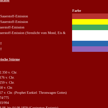
lichter
Farbe
 Sauerstoff-Emission
 Sauerstoff-Emission
uerstoff-Emission
uerstoff-Emission (Streulicht vom Mond, Eis &
ff
ff
orische Stürme
2.350 v. Chr.
176 v. Chr.
259 v. Chr.
60 v. Chr.
67 v. Chr. (Prophet Ezekiel: Thronwagen Gottes)
74/775
93/994
8.08. bis 04.09.1859 (Carrington-Ereignis)