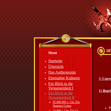
18
Menü
Startseite
Übersicht
Das Anthropozän
Ehemalige Kulturen
© Copyr
Ein Blick in die
Vergangenheit I
1) Begr
Ein Blick in die
Vergangenheit II
65.000.000 v. Chr. Der
Hammer Gottes
P
74.000 v. Chr. Die Ur-