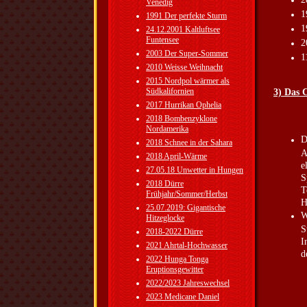
Venedig
1
1991 Der perfekte Sturm
1
24.12.2001 Kaltluftsee
Funtensee
2
2003 Der Super-Sommer
1
2010 Weisse Weihnacht
2015 Nordpol wärmer als
Südkalifornien
3) Das 
2017 Hurrikan Ophelia
2018 Bombenzyklone
Nordamerika
D
2018 Schnee in der Sahara
A
2018 April-Wärme
e
27.05.18 Unwetter in Hungen
S
2018 Dürre
T
Frühjahr/Sommer/Herbst
H
25.07.2019: Gigantische
W
Hitzeglocke
S
2018-2022 Dürre
I
2021 Ahrtal-Hochwasser
d
2022 Hunga Tonga
Eruptionsgewitter
2022/2023 Jahreswechsel
2023 Medicane Daniel