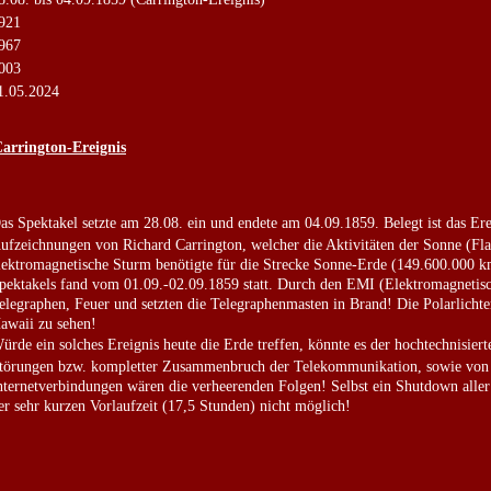
921
967
003
1.05.2024
Carrington-Ereignis
as Spektakel setzte am 28.08. ein und endete am 04.09.1859. Belegt ist das Er
ufzeichnungen von Richard Carrington, welcher die Aktivitäten der Sonne (Fl
lektromagnetische Sturm benötigte für die Strecke Sonne-Erde (149.600.000 
pektakels fand vom 01.09.-02.09.1859 statt. Durch den EMI (Elektromagnetisch
elegraphen, Feuer und setzten die Telegraphenmasten in Brand! Die Polarlich
awaii zu sehen!
ürde ein solches Ereignis heute die Erde treffen, könnte es der hochtechnisier
törungen bzw. kompletter Zusammenbruch der Telekommunikation, sowie von S
nternetverbindungen wären die verheerenden Folgen! Selbst ein Shutdown alle
er sehr kurzen Vorlaufzeit (17,5 Stunden) nicht möglich!