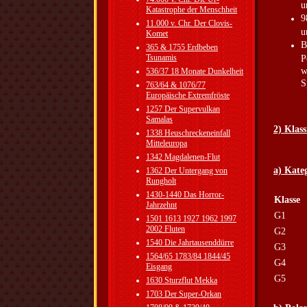
u
Katastrophe der Menschheit
9
11.000 v. Chr. Der Clovis-
u
Komet
B
365 & 1755 Erdbeben
Tsunamis
P
w
536/37 18 Monate Dunkelheit
S
763/64 & 1076/77
Europäische Extremfröste
1257 Der Supervulkan
Samalas
2) Klass
1338 Heuschreckeneinfall
Mitteleuropa
1342 Magdalenen-Flut
a) Kate
1362 Der Untergang von
Rungholt
1430-1440 Das Horror-
Klasse
Jahrzehnt
G1
1501 1613 1927 1962 1997
2002 Fluten
G2
1540 Die Jahrtausenddürre
G3
1564/65 1783/84 1844/45
G4
Eisgang
G5
1630 Sturzflut Mekka
1703 Der Super-Orkan