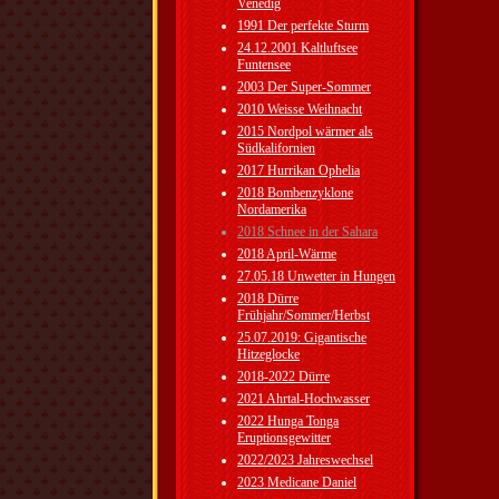
Venedig
1991 Der perfekte Sturm
24.12.2001 Kaltluftsee
Funtensee
2003 Der Super-Sommer
2010 Weisse Weihnacht
2015 Nordpol wärmer als
Südkalifornien
2017 Hurrikan Ophelia
2018 Bombenzyklone
Nordamerika
2018 Schnee in der Sahara
2018 April-Wärme
27.05.18 Unwetter in Hungen
2018 Dürre
Frühjahr/Sommer/Herbst
25.07.2019: Gigantische
Hitzeglocke
2018-2022 Dürre
2021 Ahrtal-Hochwasser
2022 Hunga Tonga
Eruptionsgewitter
2022/2023 Jahreswechsel
2023 Medicane Daniel