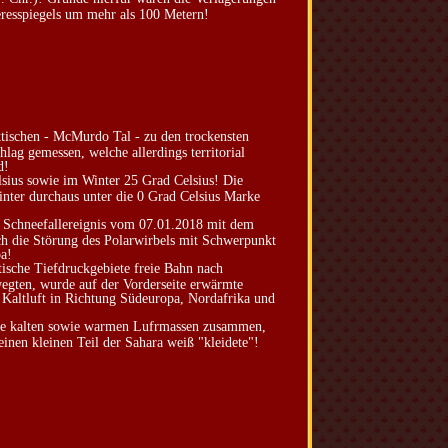
resspiegels um mehr als 100 Metern!
tischen - McMurdo Tal - zu den trockensten
lag gemessen, welche allerdings territorial
d!
sius sowie im Winter 25 Grad Celsius! Die
nter durchaus unter die 0 Grad Celsius Marke
as Schneefallereignis vom 07.01.2018 mit dem
 die Störung des Polarwirbels mit Schwerpunkt
pa!
ische Tiefdruckgebiete freie Bahn nach
wegten, wurde auf der Vorderseite erwärmte
 Kaltluft in Richtung Südeuropa, Nordafrika und
 die kalten sowie warmen Lufrmassen zusammen,
inen kleinen Teil der Sahara weiß "kleidete"!