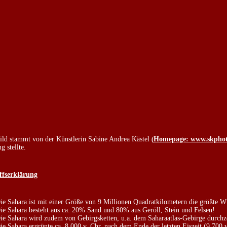
ild stammt von der Künstlerin Sabine Andrea Kästel
Homepage: www.skphot
(
g stellte.
iffserklärung
ie Sahara ist mit einer Größe von 9 Millionen Quadratkilometern die größte W
ie Sahara besteht aus ca. 20% Sand und 80% aus Geröll, Stein und Felsen!
ie Sahara wird zudem von Gebirgsketten, u.a. dem Saharaatlas-Gebirge durch
ie Sahara ergrünte ca. 8.000 v. Chr. nach dem Ende der letzten Eiszeit (9.700 