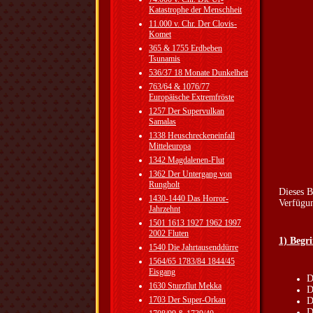
Katastrophe der Menschheit
11.000 v. Chr. Der Clovis-
Komet
365 & 1755 Erdbeben
Tsunamis
536/37 18 Monate Dunkelheit
763/64 & 1076/77
Europäische Extremfröste
1257 Der Supervulkan
Samalas
1338 Heuschreckeneinfall
Mitteleuropa
1342 Magdalenen-Flut
1362 Der Untergang von
Rungholt
Dieses B
1430-1440 Das Horror-
Verfügun
Jahrzehnt
1501 1613 1927 1962 1997
2002 Fluten
1) Begr
1540 Die Jahrtausenddürre
1564/65 1783/84 1844/45
Eisgang
D
1630 Sturzflut Mekka
D
1703 Der Super-Orkan
D
D