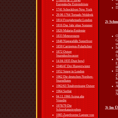
1708/09 & 1739/40
v
Europäische Extremfröste
D
1741 Schockfrost New York
29.06.1764 Tornado Woldegk
1814 Frostjahrmarkt London
2) Schn
1816 Das Jahr ohne Sommer
1826 Malaria-Epidemie
1833 Meteorsturm
O
G
1848 Niagarafälle Superfrost
u
1859 Carrington-Polarlichter
I
1872 Ostsee
d
f
Sturmhochwasser
A
14.04.1935 Dust bowl
E
1946/47 Der Hungerwinter
ü
D
1952 Smog in London
Z
1962 Die deutschen Nordsee-
M
Sturmfluten
s
1962/63 Totalvereisung Ostsee
A
u
1964 Seebär
N
04.11.1966 Acqua alta
Venedig
1978/79 Die
3) Im Ü
Schneekatastrophen
1985 Zugefrorene Lagune von