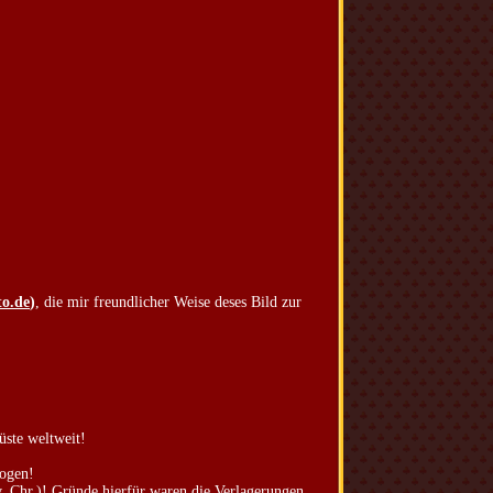
o.de
)
, die mir freundlicher Weise deses Bild zur
üste weltweit!
zogen!
v. Chr.)! Gründe hierfür waren die Verlagerungen