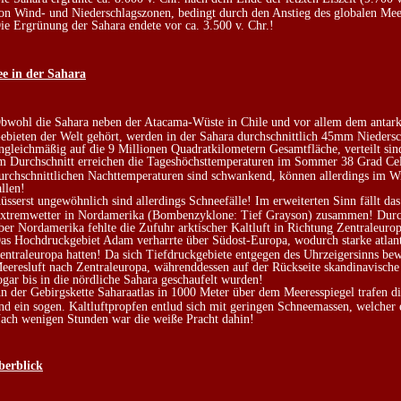
on Wind- und Niederschlagszonen, bedingt durch den Anstieg des globalen Mee
ie Ergrünung der Sahara endete vor ca. 3.500 v. Chr.!
ee in der Sahara
bwohl die Sahara neben der Atacama-Wüste in Chile und vor allem dem antark
ebieten der Welt gehört, werden in der Sahara durchschnittlich 45mm Niedersch
ngleichmäßig auf die 9 Millionen Quadratkilometern Gesamtfläche, verteilt sin
m Durchschnitt erreichen die Tageshöchsttemperaturen im Sommer 38 Grad Cel
urchschnittlichen Nachttemperaturen sind schwankend, können allerdings im Wi
allen!
üsserst ungewöhnlich sind allerdings Schneefälle! Im erweiterten Sinn fällt d
xtremwetter in Nordamerika (Bombenzyklone: Tief Grayson) zusammen! Durch
ber Nordamerika fehlte die Zufuhr arktischer Kaltluft in Richtung Zentraleuro
as Hochdruckgebiet Adam verharrte über Südost-Europa, wodurch starke atlant
entraleuropa hatten! Da sich Tiefdruckgebiete entgegen des Uhrzeigersinns be
eeresluft nach Zentraleuropa, währenddessen auf der Rückseite skandinavische
ogar bis in die nördliche Sahara geschaufelt wurden!
n der Gebirgskette Saharaatlas in 1000 Meter über dem Meeresspiegel trafen
nd ein sogen. Kaltluftpropfen entlud sich mit geringen Schneemassen, welcher e
ach wenigen Stunden war die weiße Pracht dahin!
berblick