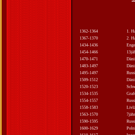
1362-1364
1. H
1367-1370
2. H
1434-1436
Enge
1454-1466
13jä
1470-1471
Däni
1483-1497
Däni
1495-1497
Russ
1509-1512
Däni
1520-1523
Schw
1534-1535
Graf
1554-1557
Russ
1558-1583
Livl
1563-1570
7jäh
1590-1595
Russ
1600-1629
Poln