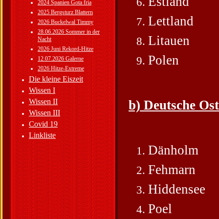
Estland
2024 Spanien Gota fria
2025 Bergsturz Blattern
Lettland
2026 Buckelwal Timmy
28.06.2026 Sommer in der
Litauen
Nacht
2026 Juni Rekord-Hitze
Polen
12.07.2026 Galerne
2026 Hitze-Extreme
Die kleine Eiszeit
Wissen I
Wissen II
b) Deutsche Ost
Wissen III
Covid 19
Linkliste
Dänholm
Fehmarn
Hiddensee
Poel