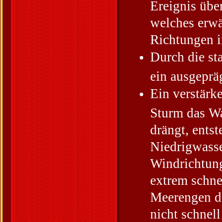
Ereignis übe
welches erwä
Richtungen i
Durch die st
ein ausgeprä
Ein verstärk
Sturm das Wa
drängt, entst
Niedrigwasse
Windrichtung
extrem schne
Meerengen de
nicht schnel