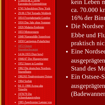
kein Leben m
1708/09 & 1739/40
Europäische Extremfröste
ca. 70.000 k
1741 Schockfrost New York
29.06.1764 Tornado Woldegk
16% der Bin
1814 Frostjahrmarkt London
1816 Das Jahr ohne Sommer
Die Nordsee 
1826 Malaria-Epidemie
1833 Meteorsturm
Ebbe und Flu
1848 Niagarafälle Superfrost
1859 Carrington-Polarlichter
praktisch nic
1872 Ostsee
Sturmhochwasser
Eine Nordsee
14.04.1935 Dust bowl
ausgeprägten
1946/47 Der Hungerwinter
1952 Smog in London
Stand des M
1962 Die deutschen Nordsee-
Sturmfluten
Ein Ostsee-S
1962/63 Totalvereisung Ostsee
1964 Seebär
ausgeprägte
04.11.1966 Acqua alta
Venedig
(Badewannen-
1978/79 Die
Schneekatastrophen
1985 Zugefrorene Lagune von