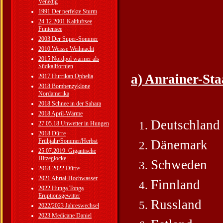
Venedig
1991 Der perfekte Sturm
24.12.2001 Kaltluftsee
Funtensee
2003 Der Super-Sommer
2010 Weisse Weihnacht
2015 Nordpol wärmer als
Südkalifornien
a) Anrainer-Sta
2017 Hurrikan Ophelia
2018 Bombenzyklone
Nordamerika
2018 Schnee in der Sahara
2018 April-Wärme
Deutschland
27.05.18 Unwetter in Hungen
2018 Dürre
Frühjahr/Sommer/Herbst
Dänemark
25.07.2019: Gigantische
Hitzeglocke
Schweden
2018-2022 Dürre
2021 Ahrtal-Hochwasser
Finnland
2022 Hunga Tonga
Eruptionsgewitter
Russland
2022/2023 Jahreswechsel
2023 Medicane Daniel