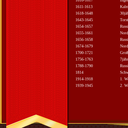
1610-1617
Inge
1611-1613
Kalm
1618-1648
30jä
1643-1645
Tors
1654-1657
Russ
1655-1661
Nord
1656-1658
Russ
1674-1679
Nord
1700-1721
Groß
1756-1763
7jäh
1788-1790
Russ
1814
Schw
1914-1918
1. W
1939-1945
2. W