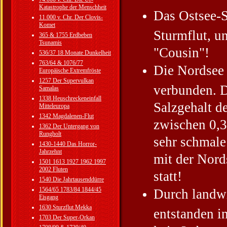
Katastrophe der Menschheit
Das Ostsee-S
11.000 v. Chr. Der Clovis-
Komet
Sturmflut, u
365 & 1755 Erdbeben
Tsunamis
"Cousin"!
536/37 18 Monate Dunkelheit
763/64 & 1076/77
Die Nordsee 
Europäische Extremfröste
1257 Der Supervulkan
verbunden. D
Samalas
1338 Heuschreckeneinfall
Salzgehalt de
Mitteleuropa
1342 Magdalenen-Flut
zwischen 0,3
1362 Der Untergang von
Rungholt
sehr schmale
1430-1440 Das Horror-
Jahrzehnt
mit der Nord
1501 1613 1927 1962 1997
2002 Fluten
statt!
1540 Die Jahrtausenddürre
1564/65 1783/84 1844/45
Durch landwi
Eisgang
1630 Sturzflut Mekka
entstanden i
1703 Der Super-Orkan