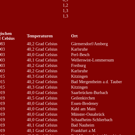
1,2
1,3
1,3
gischen
Temperaturen
Ort
 Celsius
983
40,2 Grad Celsius
Gärmersdorf/Amberg
003
40,2 Grad Celsius
Karlsruhe
003
40,0 Grad Celsius
Perl-Besch
003
40,1 Grad Celsius
Wellerswist-Lommersum
003
40,2 Grad Celsius
Freiburg
003
40,2 Grad Celsius
Karlsruhe
015
40,3 Grad Celsius
Kitzingen
015
40,2 Grad Celsius
Bad Mergentheim a.d. Tauber
015
40,3 Grad Celsius
Kitzingen
019
40,0 Grad Celsius
Saarbrücken-Burbach
019
40,5 Grad Celsius
Geilenkirchen
019
40,0 Grad Celsius
Essen-Bredeney
019
40,0 Grad Celsius
Kahl am Main
019
40,0 Grad Celsius
Münster-Osnabrück
019
40,0 Grad Celsius
Schaafheim-Schlierbach
019
40,1 Grad Celsius
Bad Nauheim
019
40,1 Grad Celsius
Frankfurt a.M.