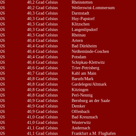
026
40,2 Grad Celsius
Rheinstetten
026
40,2 Grad Celsius
Weilerswist-Lommersum
026
40,3 Grad Celsius
Darmstadt
026
40,3 Grad Celsius
Huy-Papstorf
026
40,3 Grad Celsius
Klitzschen
026
40,3 Grad Celsius
Langenlipsdorf
026
40,3 Grad Celsius
Rheinau
026
40,4 Grad Celsius
Artern
026
40,4 Grad Celsius
Bad Dürkheim
026
40,4 Grad Celsius
Neißemünde-Coschen
026
40,4 Grad Celsius
Potsdam
026
40,4 Grad Celsius
Schipkau-Klettwitz
026
40,6 Grad Celsius
Trier-Petrisberg
026
40,7 Grad Celsius
Kahl am Main
026
40,8 Grad Celsius
Baruth/Mark
026
40,8 Grad Celsius
Gardelegen/Altmark
026
40,8 Grad Celsius
Kitzingen
026
40,8 Grad Celsius
Perl-Nennig
026
40,9 Grad Celsius
Bernburg an der Saale
026
40,9 Grad Celsius
Demker
026
40,9 Grad Celsius
Offenbach
026
41,0 Grad Celsius
Bad Kreuznach
026
41,0 Grad Celsius
Wusterwitz
026
41,1 Grad Celsius
Andernach
026
41,1 Grad Celsius
Frankfurt a.M. Flughafen