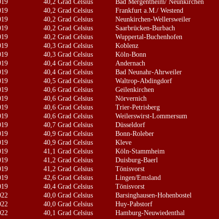
019
40,2 Grad Celsius
Bad Mergentheim/ Neunkirchen
019
40,2 Grad Celsius
Frankfurt a.M./ Westend
019
40,2 Grad Celsius
Neunkirchen-Wellersweiler
019
40,2 Grad Celsius
Saarbrücken-Burbach
019
40,2 Grad Celsius
Wuppertal-Buchenhofen
019
40,3 Grad Celsius
Koblenz
019
40,3 Grad Celsius
Köln-Bonn
019
40,4 Grad Celsius
Andernach
019
40,4 Grad Celsius
Bad Neunahr-Ahrweiler
019
40,5 Grad Celsius
Waltrop-Abdingdorf
019
40,6 Grad Celsius
Geilenkirchen
019
40,6 Grad Celsius
Nörvernich
019
40,6 Grad Celsius
Trier-Petrisberg
019
40,6 Grad Celsius
Weilerswirst-Lommersum
019
40,7 Grad Celsius
Düsseldorf
019
40,9 Grad Celsius
Bonn-Roleber
019
40,9 Grad Celsius
Kleve
019
41,1 Grad Celsius
Köln-Stammheim
019
41,2 Grad Celsius
Duisburg-Baerl
019
41,2 Grad Celsius
Tönisvorst
019
42,6 Grad Celsius
Lingen/Emsland
019
40,4 Grad Celsius
Tönisvorst
022
40,0 Grad Celsius
Barsinghausen-Hohenbostel
022
40,0 Grad Celsius
Huy-Pabstorf
022
40,1 Grad Celsius
Hamburg-Neuwiedenthal