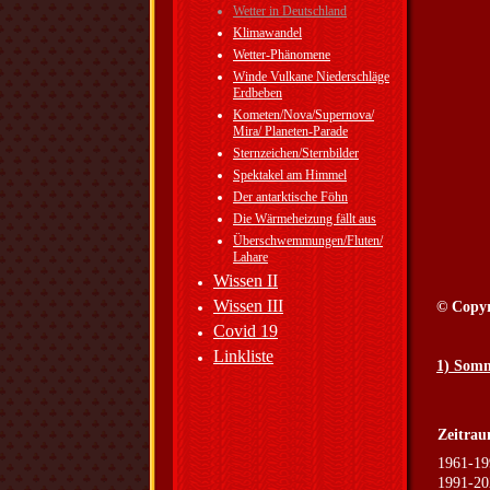
Wetter in Deutschland
Klimawandel
Wetter-Phänomene
Winde Vulkane Niederschläge
Erdbeben
Kometen/Nova/Supernova/
Mira/ Planeten-Parade
Sternzeichen/Sternbilder
Spektakel am Himmel
Der antarktische Föhn
Die Wärmeheizung fällt aus
Überschwemmungen/Fluten/
Lahare
Wissen II
Wissen III
© Copy
Covid 19
Linkliste
1) Somm
Zeitra
1961-19
1991-20