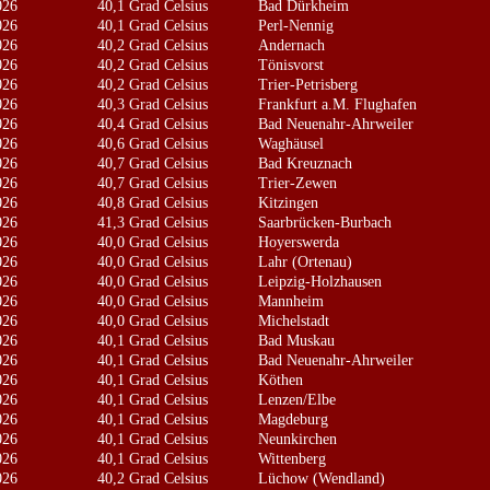
026
40,1 Grad Celsius
Bad Dürkheim
026
40,1 Grad Celsius
Perl-Nennig
026
40,2 Grad Celsius
Andernach
026
40,2 Grad Celsius
Tönisvorst
026
40,2 Grad Celsius
Trier-Petrisberg
026
40,3 Grad Celsius
Frankfurt a.M. Flughafen
026
40,4 Grad Celsius
Bad Neuenahr-Ahrweiler
026
40,6 Grad Celsius
Waghäusel
026
40,7 Grad Celsius
Bad Kreuznach
026
40,7 Grad Celsius
Trier-Zewen
026
40,8 Grad Celsius
Kitzingen
026
41,3 Grad Celsius
Saarbrücken-Burbach
026
40,0 Grad Celsius
Hoyerswerda
026
40,0 Grad Celsius
Lahr (Ortenau)
026
40,0 Grad Celsius
Leipzig-Holzhausen
026
40,0 Grad Celsius
Mannheim
026
40,0 Grad Celsius
Michelstadt
026
40,1 Grad Celsius
Bad Muskau
026
40,1 Grad Celsius
Bad Neuenahr-Ahrweiler
026
40,1 Grad Celsius
Köthen
026
40,1 Grad Celsius
Lenzen/Elbe
026
40,1 Grad Celsius
Magdeburg
026
40,1 Grad Celsius
Neunkirchen
026
40,1 Grad Celsius
Wittenberg
026
40,2 Grad Celsius
Lüchow (Wendland)