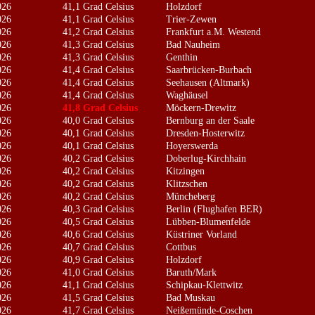
026
41,1 Grad Celsius
Holzdorf
026
41,1 Grad Celsius
Trier-Zewen
026
41,2 Grad Celsius
Frankfurt a.M. Westend
026
41,3 Grad Celsius
Bad Nauheim
026
41,3 Grad Celsius
Genthin
026
41,4 Grad Celsius
Saarbrücken-Burbach
026
41,4 Grad Celsius
Seehausen (Altmark)
026
41,4 Grad Celsius
Waghäusel
026
41,8 Grad Celsius
Möckern-Drewitz
026
40,0 Grad Celsius
Bernburg an der Saale
026
40,1 Grad Celsius
Dresden-Hosterwitz
026
40,1 Grad Celsius
Hoyerswerda
026
40,2 Grad Celsius
Doberlug-Kirchhain
026
40,2 Grad Celsius
Kitzingen
026
40,2 Grad Celsius
Klitzschen
026
40,2 Grad Celsius
Müncheberg
026
40,3 Grad Celsius
Berlin (Flughafen BER)
026
40,5 Grad Celsius
Lübben-Blumenfelde
026
40,6 Grad Celsius
Küstriner Vorland
026
40,7 Grad Celsius
Cottbus
026
40,9 Grad Celsius
Holzdorf
026
41,0 Grad Celsius
Baruth/Mark
026
41,1 Grad Celsius
Schipkau-Klettwitz
026
41,5 Grad Celsius
Bad Muskau
026
41,7 Grad Celsius
Neißemünde-Coschen