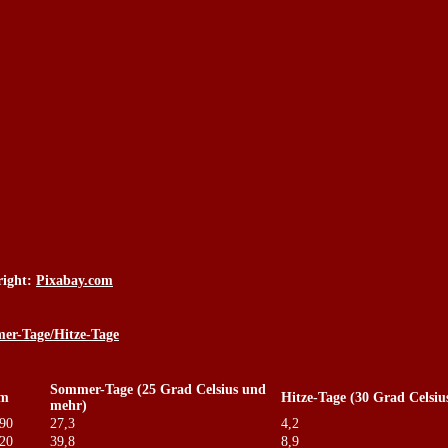
right:
Pixabay.com
er-Tage/Hitze-Tage
Sommer-Tage (25 Grad Celsius und
um
Hitze-Tage (30 Grad Celsi
mehr)
90
27,3
4,2
20
39,8
8,9