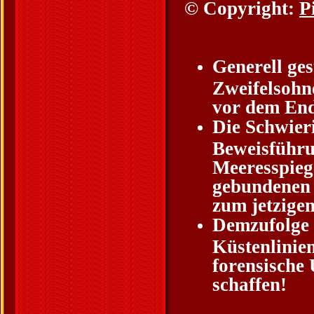
© Copyright:
P
Generell ges
Zweifelsohn
vor dem Ende
Die Schwieri
Beweisführun
Meeresspiege
gebundenen 
zum jetzige
Demzufolge 
Küstenlinie
forensische
schaffen!