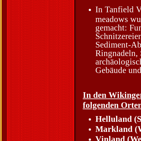
In Tanfield 
meadows wur
gemacht: Fun
Schnitzereie
Sediment-Abl
Ringnadeln, 
archäologisc
Gebäude und 
In den Wikinger
folgenden Ort
Helluland (S
Markland (
Vinland (We