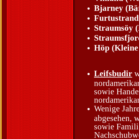
Bjarney (Bä
Furtustrand
Straumsöy 
Straumsfjor
Höp (Kleine
Leifsbudir
w
nordamerikan
sowie Handel
nordamerika
Wenige Jahre
abgesehen, w
sowie Famili
Nachschubweg