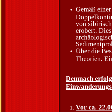
Gemäß einer 
Doppelkontin
von sibirisc
erobert. Die
archäologisc
Sedimentprob
Über die Bes
Theorien. Ein
Demnach erfolgt
Einwanderungsw
Vor ca. 22.0