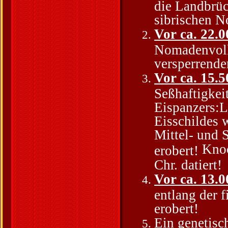
die Landbrüc
sibrischen N
Vor ca. 22.0
Nomadenvolk
versperrende
Vor ca. 15.5
Seßhaftigkei
Eispanzers:L
Eisschildes 
Mittel- und 
Knoc
erobert!
Chr. datiert!
Vor ca. 13.0
entlang der 
erobert!
Ein genetis