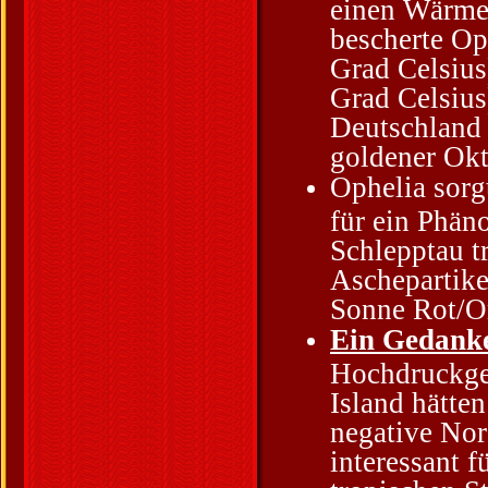
einen Wärmes
bescherte Op
Grad Celsius
Grad Celsius
Deutschland 
goldener Okt
Ophelia sorg
für ein Phän
Schlepptau t
Aschepartike
Sonne Rot/O
Ein Gedanke
Hochdruckgeb
Island hätte
negative Nor
interessant 