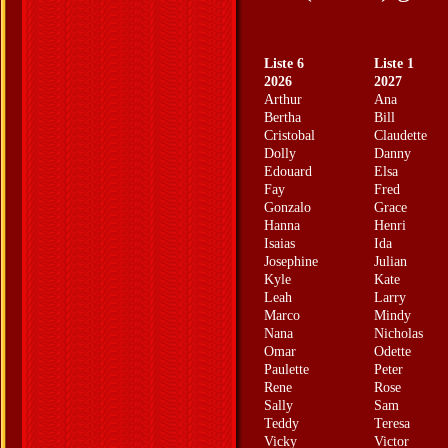
Liste 6
Liste 1
2026
2027
Arthur
Ana
Bertha
Bill
Cristobal
Claudette
Dolly
Danny
Edouard
Elsa
Fay
Fred
Gonzalo
Grace
Hanna
Henri
Isaias
Ida
Josephine
Julian
Kyle
Kate
Leah
Larry
Marco
Mindy
Nana
Nicholas
Omar
Odette
Paulette
Peter
Rene
Rose
Sally
Sam
Teddy
Teresa
Vicky
Victor