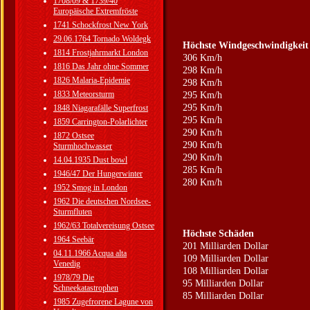
1708/09 & 1739/40
Europäische Extremfröste
1741 Schockfrost New York
29.06.1764 Tornado Woldegk
Höchste Windgeschwindigkeit
1814 Frostjahrmarkt London
306 Km/h
1816 Das Jahr ohne Sommer
298 Km/h
1826 Malaria-Epidemie
298 Km/h
1833 Meteorsturm
295 Km/h
295 Km/h
1848 Niagarafälle Superfrost
295 Km/h
1859 Carrington-Polarlichter
290 Km/h
1872 Ostsee
290 Km/h
Sturmhochwasser
290 Km/h
14.04.1935 Dust bowl
285 Km/h
1946/47 Der Hungerwinter
280 Km/h
1952 Smog in London
1962 Die deutschen Nordsee-
Sturmfluten
1962/63 Totalvereisung Ostsee
Höchste Schäden
1964 Seebär
201 Milliarden Dollar
04.11.1966 Acqua alta
109 Milliarden Dollar
Venedig
108 Milliarden Dollar
1978/79 Die
95 Milliarden Dollar
Schneekatastrophen
85 Milliarden Dollar
1985 Zugefrorene Lagune von