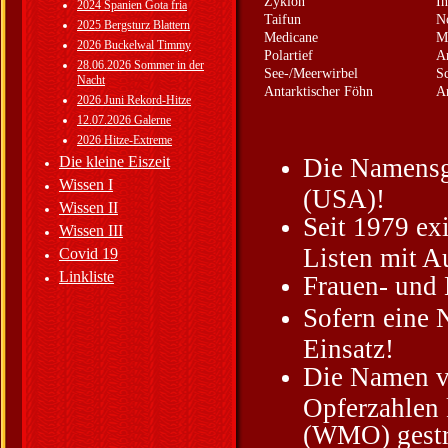
Zyklon
In
2024 Spanien Gota fria
Taifun
N
2025 Bergsturz Blattern
Medicane
M
2026 Buckelwal Timmy
Polartief
Ar
28.06.2026 Sommer in der
See-/Meerwirbel
S
Nacht
Antarktischer Föhn
A
2026 Juni Rekord-Hitze
12.07.2026 Galerne
2026 Hitze-Extreme
Die kleine Eiszeit
Die Namensge
Wissen I
(USA)!
Wissen II
Seit 1979 ex
Wissen III
Listen mit A
Covid 19
Linkliste
Frauen- und
Sofern eine 
Einsatz!
Die Namen v
Opferzahlen 
(WMO) gestr