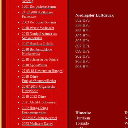
Venedig
1991 Der perfekte Sturm
24.12.2001 Kaltluftsee
Niedrigster Luftdruck
Funtensee
882 HPa
2003 Der Super-Sommer
888 HPa
2010 Weisse Weihnacht
892 HPa
2015 Nordpol wärmer als
892 HPa
Südkalifornien
895 HPa
2017 Hurrikan Ophelia
897 HPa
2018 Bombenzyklone
899 HPa
Nordamerika
902 HPa
2018 Schnee in der Sahara
905 HPa
2018 April-Wärme
905 HPa
27.05.18 Unwetter in Hungen
2018 Dürre
Frühjahr/Sommer/Herbst
25.07.2019: Gigantische
Hitzeglocke
2018-2022 Dürre
2021 Ahrtal-Hochwasser
2022 Hunga Tonga
Eruptionsgewitter
Hinweise
D
2022/2023 Jahreswechsel
Hurrikan
N
Tornado
W
2023 Medicane Daniel