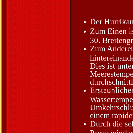
Der Hurrikan
Zum Einen ist
30. Breiteng
Zum Anderen 
hintereinand
Dies ist unt
Meerestempe
durchschnitt
Erstaunliche
Wassertemper
Umkehrschlus
einem rapid
Durch die se
Passatwinden