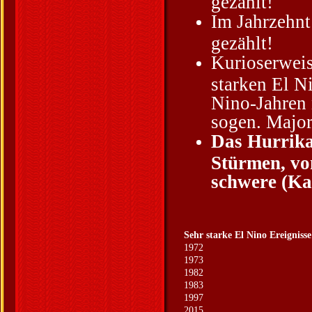
gezählt!
Im Jahrzehnt
gezählt!
Kurioserwei
starken El N
Nino-Jahren 
sogen. Major 
Das Hurrika
Stürmen, von
schwere (Kat
Sehr starke El Nino Ereignisse
1972
1973
1982
1983
1997
2015