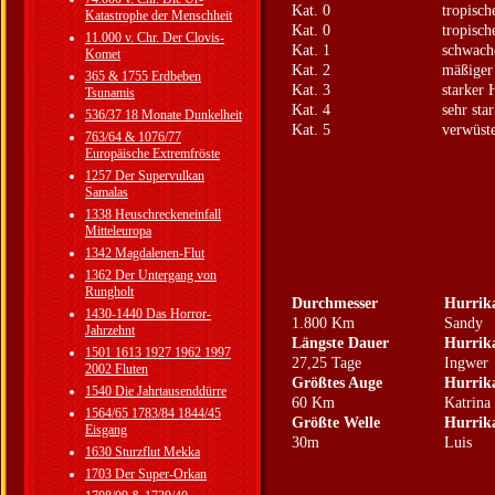
Kat. 0
tropisch
Katastrophe der Menschheit
Kat. 0
tropisch
11.000 v. Chr. Der Clovis-
Kat. 1
schwach
Komet
Kat. 2
mäßiger
365 & 1755 Erdbeben
Kat. 3
starker 
Tsunamis
Kat. 4
sehr sta
536/37 18 Monate Dunkelheit
Kat. 5
verwüst
763/64 & 1076/77
Europäische Extremfröste
1257 Der Supervulkan
Samalas
1338 Heuschreckeneinfall
Mitteleuropa
1342 Magdalenen-Flut
1362 Der Untergang von
Rungholt
Durchmesser
Hurrik
1430-1440 Das Horror-
1.800 Km
Sandy
Jahrzehnt
Längste Dauer
Hurrik
1501 1613 1927 1962 1997
27,25 Tage
Ingwer
2002 Fluten
Größtes Auge
Hurrik
1540 Die Jahrtausenddürre
60 Km
Katrina
1564/65 1783/84 1844/45
Größte Welle
Hurrik
Eisgang
30m
Luis
1630 Sturzflut Mekka
1703 Der Super-Orkan