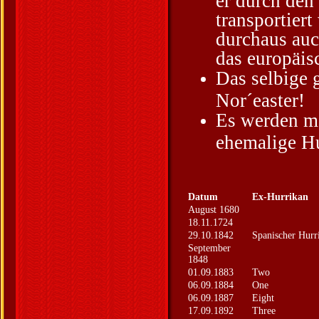
transportier
durchaus auc
das europäis
Das selbige 
Nor´easter!
Es werden me
ehemalige Hu
Datum
Ex-Hurrikan
August 1680
18.11.1724
29.10.1842
Spanischer Hurr
September
1848
01.09.1883
Two
06.09.1884
One
06.09.1887
Eight
17.09.1892
Three