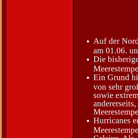
Auf der Nord
am 01.06. un
Die bisherig
Meerestemper
Ein Grund hi
von sehr gro
sowie extrem
andererseits
Meerestempe
Hurricanes e
Meerestemper
Celsius. Als