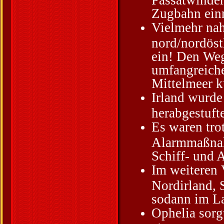
Zugbahn ein
Vielmehr nah
nord/nordöst
ein! Den Weg
umfangreich
Mittelmeer k
Irland wurde
herabgestuft
Es waren tr
Alarmmaßnah
Schiff- und 
Im weiteren 
Nordirland, 
sodann im La
Ophelia sorg