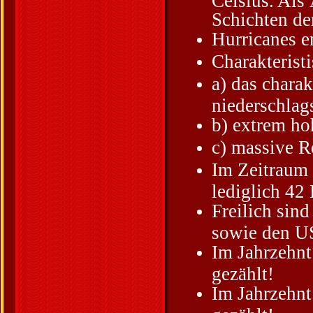
Schichten de
Hurricanes e
Charakterist
a) das charak
niederschlag
b) extrem h
c) massive R
Im Zeitraum 
lediglich 42
Freilich sin
sowie den US
Im Jahrzehnt
gezählt!
Im Jahrzehnt