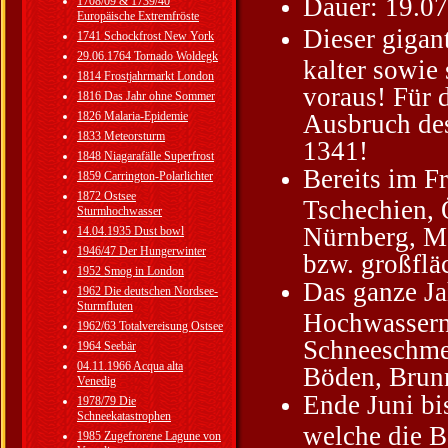
Dauer: 19.07
1708/09 & 1739/40
Europäische Extremfröste
Dieser gigan
1741 Schockfrost New York
29.06.1764 Tornado Woldegk
kalter sowie
1814 Frostjahrmarkt London
voraus! Für 
1816 Das Jahr ohne Sommer
1826 Malaria-Epidemie
Ausbruch des
1833 Meteorsturm
1341!
1848 Niagarafälle Superfrost
Bereits im F
1859 Carrington-Polarlichter
1872 Ostsee
Tschechien, 
Sturmhochwasser
Nürnberg, Ma
14.04.1935 Dust bowl
1946/47 Der Hungerwinter
bzw. großfl
1952 Smog in London
Das ganze Ja
1962 Die deutschen Nordsee-
Sturmfluten
Hochwassern 
1962/63 Totalvereisung Ostsee
Schneeschmel
1964 Seebär
04.11.1966 Acqua alta
Böden, Brun
Venedig
Ende Juni bi
1978/79 Die
Schneekatastrophen
welche die B
1985 Zugefrorene Lagune von