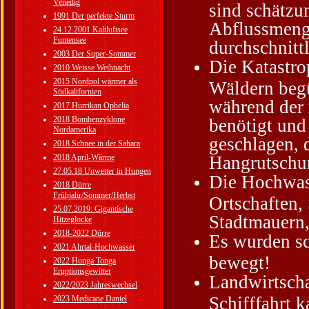
Venedig
sind schätzu
1991 Der perfekte Sturm
Abflussmenge
24.12.2001 Kaltluftsee
Funtensee
durchschnitt
2003 Der Super-Sommer
Die Katastr
2010 Weisse Weihnacht
2015 Nordpol wärmer als
Wäldern beg
Südkalifornien
während der 
2017 Hurrikan Ophelia
2018 Bombenzyklone
benötigt und
Nordamerika
geschlagen, 
2018 Schnee in der Sahara
2018 April-Wärme
Hangrutschun
27.05.18 Unwetter in Hungen
Die Hochwass
2018 Dürre
Frühjahr/Sommer/Herbst
Ortschaften,
25.07.2019: Gigantische
Stadtmauern,
Hitzeglocke
2018-2022 Dürre
Es wurden sc
2021 Ahrtal-Hochwasser
bewegt!
2022 Hunga Tonga
Eruptionsgewitter
Landwirtscha
2022/2023 Jahreswechsel
Schifffahrt 
2023 Medicane Daniel