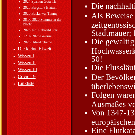
2024 Spanien Gota fria
Die nachhalt
2025 Bergsturz Blattern
Als Beweise
2026 Buckelwal Timmy
28.06.2026 Sommer in der
zeitgenössis
Nacht
2026 Juni Rekord-Hitze
Stadtmauer; 
12.07.2026 Galerne
Die gewaltig
2026 Hitze-Extreme
Die kleine Eiszeit
Hochwasserk
Wissen I
50!
Wissen II
Die Flussläu
Wissen III
Der Bevölker
Covid 19
Linkliste
überlebenswi
Folgen waren
Ausmaßes vor
Von 1347-135
europäischen
Eine Flutkat