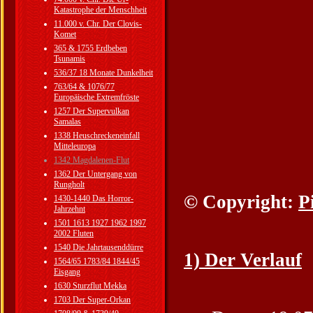
Katastrophe der Menschheit
11.000 v. Chr. Der Clovis-
Komet
365 & 1755 Erdbeben
Tsunamis
536/37 18 Monate Dunkelheit
763/64 & 1076/77
Europäische Extremfröste
1257 Der Supervulkan
Samalas
1338 Heuschreckeneinfall
Mitteleuropa
1342 Magdalenen-Flut
1362 Der Untergang von
Rungholt
© Copyright:
P
1430-1440 Das Horror-
Jahrzehnt
1501 1613 1927 1962 1997
2002 Fluten
1540 Die Jahrtausenddürre
1) Der Verlauf
1564/65 1783/84 1844/45
Eisgang
1630 Sturzflut Mekka
1703 Der Super-Orkan